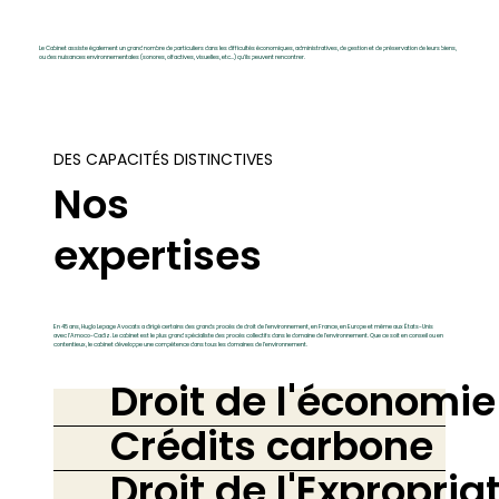
Le Cabinet assiste également un grand nombre de particuliers dans les difficultés économiques, administratives, de gestion et de préservation de leurs biens,
ou des nuisances environnementales (sonores, olfactives, visuelles, etc…) qu’ils peuvent rencontrer.
DES CAPACITÉS DISTINCTIVES
Nos
expertises
En 45 ans, Huglo Lepage Avocats a dirigé certains des grands procès de droit de l’environnement, en France, en Europe et même aux États-Unis
avec l’Amoco-Cadiz. Le cabinet est le plus grand spécialiste des procès collectifs dans le domaine de l’environnement. Que ce soit en conseil ou en
contentieux, le cabinet développe une compétence dans tous les domaines de l’environnement.
Droit de l'économie
Crédits carbone
Droit de l'Expropri