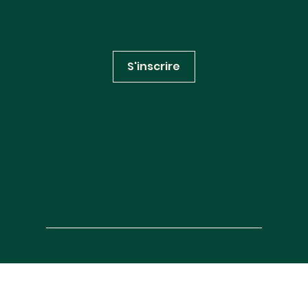
Inscrivez-vous à notre
newsletter
S'inscrire
Huglo Lepage Avocats
RÉSEAUX SOCIAUX
Linkedin
Youtube
INFORMATIONS
Contactez-nous
Mentions légales
Politique de confidentialité
Site map
© 2025 —
Création agence Deux Quatre