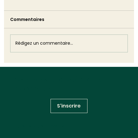
Commentaires
Rédigez un commentaire...
Biodiversité : ce que le droit dit du
vivant
Inscrivez-vous à notre
newsletter
S'inscrire
Huglo Lepage Avocats