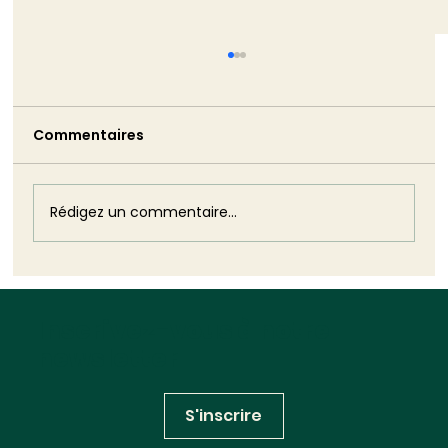
TRIBUNE - La non-démission de
Monique Barbut est bien pire que ne
l’aurait été son silence
Commentaires
Monique Barbut a annoncé sa démission.
Puis elle est restée. Cette volte-face est
plus dommageable que n'aurait pu l'être
son silence : elle révèle, dans toute sa
Rédigez un commentaire...
brutalité, l'impuissance structurelle
Inscrivez-vous à notre
newsletter
S'inscrire