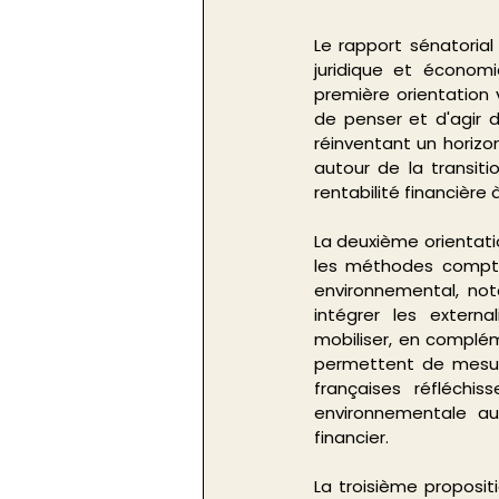
Le rapport sénatorial 
juridique et économi
première orientation 
de penser et d'agir d
réinventant un horiz
autour de la transiti
rentabilité financière 
La deuxième orientati
les méthodes comptab
environnemental, not
intégrer les extern
mobiliser, en complém
permettent de mesure
françaises réfléchi
environnementale au
financier.
La troisième proposit