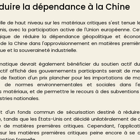
réduire la dépendance à la Chine
lle de haut niveau sur les matériaux critiques s'est tenue le
-Unis, avec la participation active de l'Union européenne. Ce
égique de réduire la dépendance géopolitique et écono
 de la Chine dans l'approvisionnement en matières première
ue et la souveraineté industrielle.
omatique devrait également bénéficier du soutien actif d
ectif affiché des gouvernements participants serait de me
ixation d'un prix plancher pour les importations de maté
t de normes environnementales et sociales dans l'ex
s matériaux, et de permettre le recours à des subventions
stries nationales.
ent d'un fonds commun de sécurisation destiné à réduir
e, tandis que les États-Unis ont décidé unilatéralement de c
e de matières premières critiques. Cependant, l'applicati
ur les matières premières critiques peine encore à se con
option formelle.