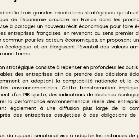
identifie trois grandes orientations stratégiques qui struct
que de l'économie circulaire en France dans les procha
vise à partager un nouveau récit économique pour faire év
es entreprises françaises, en revenant au sens premier d
on commun pour les acteurs économiques, en proposant un r
on écologique et en élargissant l'éventail des valeurs au-
à court terme.
on stratégique consiste à repenser en profondeur les outil
les des entreprises afin de prendre des décisions éclair
amment en adaptant la comptabilité nationale et le cal
alités environnementales. Cette transformation impliqu
ent d'un PIB ajusté, des indicateurs de résilience écologiqu
r la performance environnementale réelle des entreprises
ssent également à une diffusion plus large de la comp
près des entreprises assujetties à des obligations de 
ion du rapport sénatorial vise à adapter les instances de 