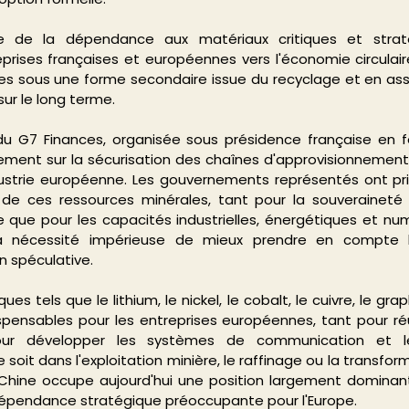
e de la dépendance aux matériaux critiques et straté
prises françaises et européennes vers l'économie circulair
s sous une forme secondaire issue du recyclage et en assu
ur le long terme.
u G7 Finances, organisée sous présidence française en fév
ment sur la sécurisation des chaînes d'approvisionnement
ndustrie européenne. Les gouvernements représentés ont pr
 de ces ressources minérales, tant pour la souveraineté 
que pour les capacités industrielles, énergétiques et num
 nécessité impérieuse de mieux prendre en compte leur
on spéculative.
es tels que le lithium, le nickel, le cobalt, le cuivre, le grap
spensables pour les entreprises européennes, tant pour réuss
ur développer les systèmes de communication et les
soit dans l'exploitation minière, le raffinage ou la transforma
 Chine occupe aujourd'hui une position largement dominant
dépendance stratégique préoccupante pour l'Europe.