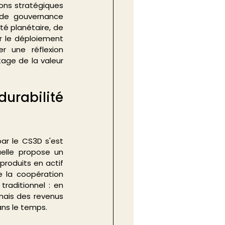
ons stratégiques 
de gouvernance 
té planétaire, de 
r le déploiement 
r une réflexion 
age de la valeur 
urabilité 
r le CS3D s'est 
elle propose un 
roduits en actif 
e la coopération 
aditionnel : en 
mais des revenus 
ans le temps.