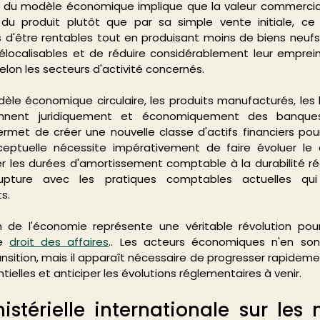
 du modèle économique implique que la valeur commercial
 du produit plutôt que par sa simple vente initiale, ce
s d'être rentables tout en produisant moins de biens neufs
élocalisables et de réduire considérablement leur emprein
selon les secteurs d'activité concernés.
e économique circulaire, les produits manufacturés, les 
viennent juridiquement et économiquement des banque
ermet de créer une nouvelle classe d'actifs financiers pour 
eptuelle nécessite impérativement de faire évoluer le 
er les durées d'amortissement comptable à la durabilité rée
pture avec les pratiques comptables actuelles qui pr
s.
 de l'économie représente une véritable révolution pour 
e 
droit des affaires
.. Les acteurs économiques n'en son
nsition, mais il apparaît nécessaire de progresser rapidemen
tielles et anticiper les évolutions réglementaires à venir.
stérielle internationale sur les 