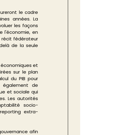
ureront le cadre 
ines années. La 
oluer les façons 
e l'économie, en 
écit fédérateur 
delà de la seule 
s économiques et 
ées sur le plan 
cul du PIB pour 
e également de 
e et sociale qui 
. Les autorités 
tabilité socio-
reporting extra-
gouvernance afin 