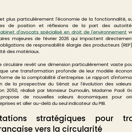
 et plus particulièrement l'économie de la fonctionnalité, su
s de position et réflexions de la part des autorités
abinet d'avocats spécialisé en droit de l'environnement
 v
aires majeures de février 2026 qui impactent directement 
 obligations de responsabilité élargie des producteurs (REP)
ité des matériaux.
e circulaire revêt une dimension particulièrement vaste pour
mplique une transformation profonde de leur modèle économ
orme de la comptabilité d'entreprise. Le rapport d'informa
 de la prospective du Sénat sur l'évolution des valeur
on 2050, réalisé par Monsieur Dumoulin, Madame Paoli Ga
 propose de nouvelles valeurs économiques pour orie
prises et aller au-delà du seul indicateur du PIB.
ntations stratégiques pour tra
rançaise vers la circularité