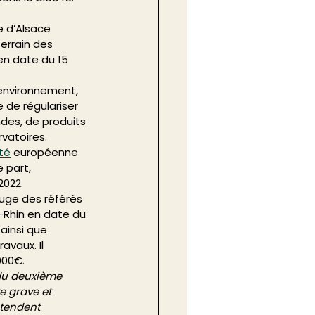
 
e d’Alsace 
errain des 
en date du 15 
l’environnement, 
 de régulariser 
des, de produits 
vatoires. 
ité
 européenne 
 part, 
022. 
juge des référés 
t-Rhin en date du 
 ainsi que 
avaux. Il 
000€. 
du deuxième 
e grave et 
ntendent 