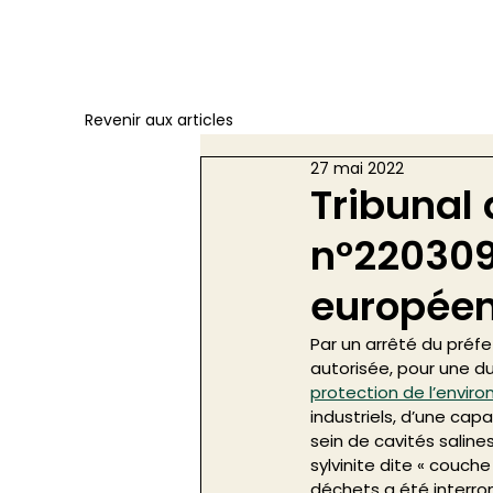
Revenir aux articles
27 mai 2022
Tribunal 
n°2203093
européen
Par un arrêté du préfe
autorisée, pour une dur
protection de l’envir
industriels, d’une cap
sein de cavités salin
sylvinite dite « couch
déchets a été interrom