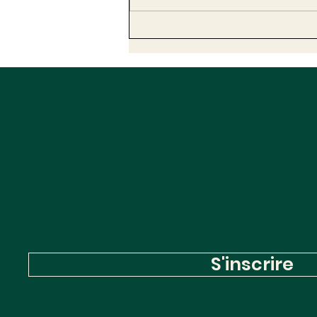
Deuxième méga-décret
de simplification : 30
mesures pour les
collectivités territoriales
Inscrivez-
newslette
S'inscrire