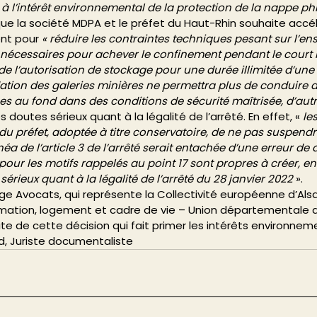
 l’intérêt environnemental de la protection de la nappe ph
e que la société MDPA et le préfet du Haut-Rhin souhaite accél
nt pour 
« réduire les contraintes techniques pesant sur l’e
 nécessaires pour achever le confinement pendant le court 
de l’autorisation de stockage pour une durée illimitée d’une p
ion des galeries minières ne permettra plus de conduire d
s au fond dans des conditions de sécurité maîtrisée, d’autr
 doutes sérieux quant à la légalité de l’arrêté. En effet, «
 le
du préfet, adoptée à titre conservatoire, de ne pas suspendr
éa de l’article 3 de l’arrêté serait entachée d’une erreur de d
pour les motifs rappelés au point 17 sont propres à créer, en 
 sérieux quant à la légalité de l’arrêté du 28 janvier 2022
 ». 
ge Avocats, qui représente la Collectivité européenne d’Als
mation, logement et cadre de vie – Union départementale d
ite de cette décision qui fait primer les intérêts environnem
d, Juriste documentaliste