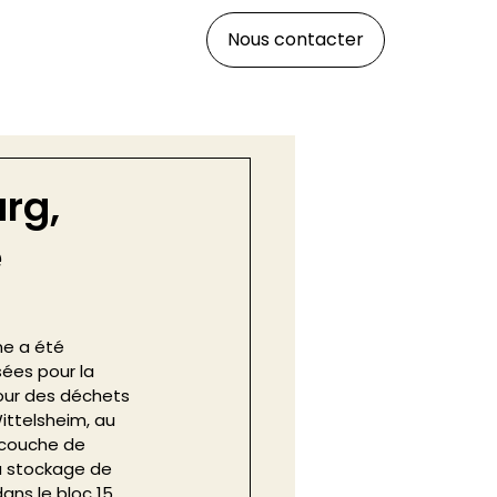
Nous contacter
rg,
é
ne a été 
sées pour la 
our des déchets 
ittelsheim, au 
 couche de 
du stockage de 
ns le bloc 15. 