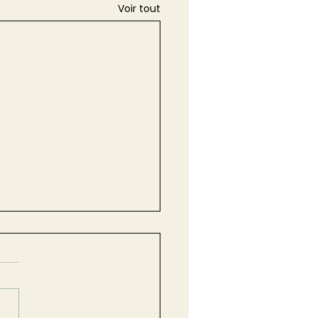
Voir tout
dissement de la
mande publique : ce
change le 21 août
leine Babès, Avocate
6
iée Intégrer le