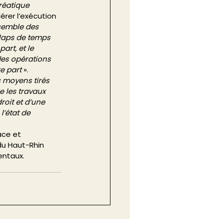
réatique 
érer l’exécution 
nsemble des 
laps de temps 
art, et le 
es opérations 
e part
 ». 
s moyens tirés 
e les travaux 
roit et d’une 
l’état de 
ace et 
u Haut-Rhin 
entaux. 