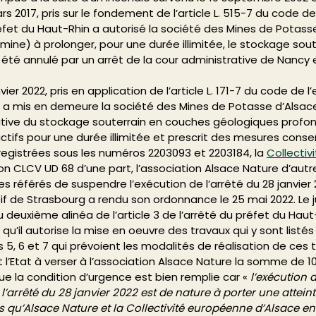
s 2017, pris sur le fondement de l’article L. 515-7 du code de
éfet du Haut-Rhin a autorisé la société des Mines de Potass
ne) à prolonger, pour une durée illimitée, le stockage sout
été annulé par un arrêt de la cour administrative de Nancy 
vier 2022, pris en application de l’article L. 171-7 du code de 
n a mis en demeure la société des Mines de Potasse d’Alsace
rative du stockage souterrain en couches géologiques profon
tifs pour une durée illimitée et prescrit des mesures conser
registrées sous les numéros 2203093 et 2203184, la 
Collectiv
ion CLCV UD 68 d’une part, l’association Alsace Nature d’autre
référés de suspendre l’exécution de l’arrêté du 28 janvier 2
tif de Strasbourg a rendu son ordonnance le 25 mai 2022. Le 
 deuxième alinéa de l’article 3 de l’arrêté du préfet du Hau
 qu’il autorise la mise en oeuvre des travaux qui y sont listés
s 5, 6 et 7 qui prévoient les modalités de réalisation de ces tr
Etat à verser à l’association Alsace Nature la somme de 1
que la condition d’urgence est bien remplie car « 
l’exécution 
e l’arrêté du 28 janvier 2022 est de nature à porter une atteint
s qu’Alsace Nature et la Collectivité européenne d’Alsace e