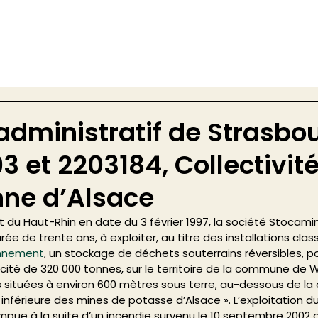
administratif de Strasbou
 et 2203184, Collectivit
ne d’Alsace
t du Haut-Rhin en date du 3 février 1997, la société Stocami
ée de trente ans, à exploiter, au titre des installations clas
onnement
, un stockage de déchets souterrains réversibles, p
acité de 320 000 tonnes, sur le territoire de la commune de W
es situées à environ 600 mètres sous terre, au-dessous de la
e inférieure des mines de potasse d’Alsace ». L’exploitation 
pue à la suite d’un incendie survenu le 10 septembre 2002 da