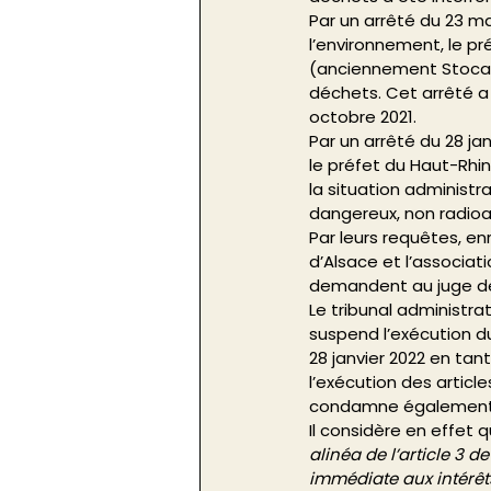
Par un arrêté du 23 mar
l’environnement, le pr
(anciennement Stocami
déchets. Cet arrêté a 
octobre 2021. 
Par un arrêté du 28 jan
le préfet du Haut-Rhi
la situation administ
dangereux, non radioac
Par leurs requêtes, en
d’Alsace et l’associat
demandent au juge des 
Le tribunal administra
suspend l’exécution du
28 janvier 2022 en tant
l’exécution des article
condamne également l’
Il considère en effet 
alinéa de l’article 3 d
immédiate aux intérêt