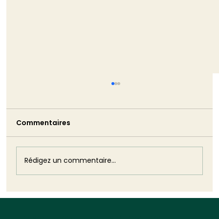
Commentaires
Rédigez un commentaire...
Deuxième méga-décret de
simplification : 30 mesures pour les
Inscrivez-vous à notre