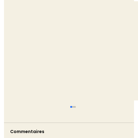
TRIBUNE - La non-démission de
Monique Barbut est bien pire que ne
l’aurait été son silence
Commentaires
Monique Barbut a annoncé sa démission.