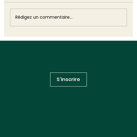
Puis elle est restée. Cette volte-face est
plus dommageable que n'aurait pu l'être
son silence : elle révèle, dans toute sa
Rédigez un commentaire...
brutalité, l'impuissance structurelle
Inscrivez-vous à notre
newsletter
S'inscrire
Huglo Lepage Avocats
RÉSEAUX SOCIAUX
Linkedin
Youtube
INFORMATIONS