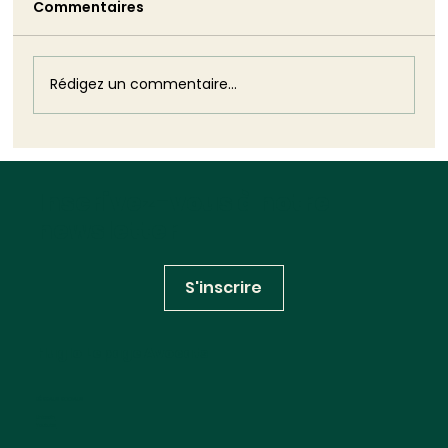
Commentaires
Monique Barbut a annoncé sa démission.
Puis elle est restée. Cette volte-face est
plus dommageable que n'aurait pu l'être
son silence : elle révèle, dans toute sa
Rédigez un commentaire...
brutalité, l'impuissance structurelle
Inscrivez-vous à notre
newsletter
S'inscrire
Huglo Lepage Avocats
RÉSEAUX SOCIAUX
Linkedin
Youtube