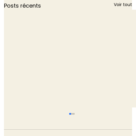
Voir tout
Posts récents
TRIBUNE - La non-démission de
Monique Barbut est bien pire que ne
l’aurait été son silence