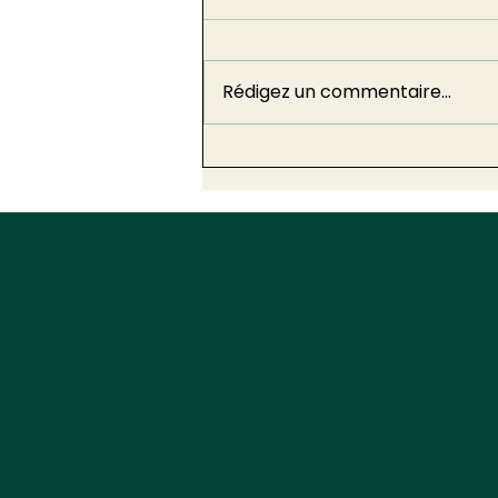
Rédigez un commentaire...
Deuxième méga-décret
de simplification : 30
mesures pour les
collectivités territoriales
Inscrivez-
newslette