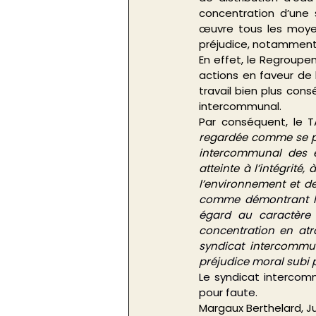
concentration d’une 
œuvre tous les moyens
préjudice, notamment
En effet, le Regroupe
actions en faveur de 
travail bien plus con
intercommunal.
Par conséquent, le T
regardée comme se pré
intercommunal des ea
atteinte à l’intégrité
l’environnement et de 
comme démontrant l’e
égard au caractère 
concentration en atra
syndicat
 intercommu
préjudice moral subi 
Le syndicat intercom
pour faute. 
Margaux Berthelard, J