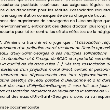
substance pesticide supérieurs aux exigences légales, sa
 à sa disposition pour les réduire. L’association requéra
 une augmentation conséquente de sa charge de travail.
ment des organismes de sauvegarde de l’Oise souligne que 
l’environnement, entrainant des délais d’action plus longs
séquents pour lutter contre les effets néfastes de la néglig
A d’Amiens a tranché et a jugé que : “
L’association requ
valant d’un préjudice moral résultant de l’inertie opposée
ux d’Ully-Saint-Georges à ses multiples sollicitations. C
, à la réputation et à l’image du ROSO et a perturbé ses act
la qualité de vie dans l’Oise. (…) 
Dès lors, l’association d
xistence d’un préjudice moral direct, certain et personn
récurrent des dépassements des taux réglementaires s’
zine désethyl de l’eau potable à Dieudonné et à la durée
nal
 des eaux d’Ully-Saint-Georges, il sera fait une juste
par l’association requérante en l’évaluant à la somme de 2 
munal des eaux d’Ully-Saint-Georges a donc vu sa respons
uriste documentaliste