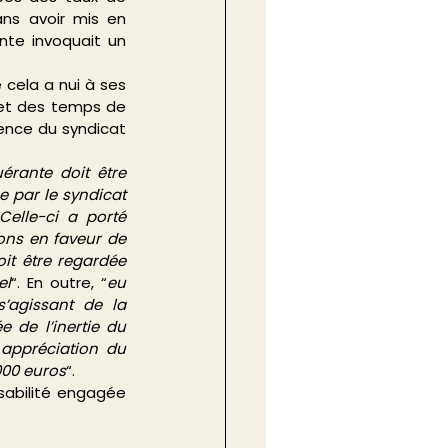
ns avoir mis en 
nte invoquait un 
cela a nui à ses 
 et des temps de 
ence du syndicat 
érante doit être 
 par le syndicat 
elle-ci a porté 
ions en faveur de 
oit être regardée 
el
“. En outre, “
eu 
agissant de la 
 de l’inertie du 
 appréciation du 
000 euros
“.
abilité engagée 