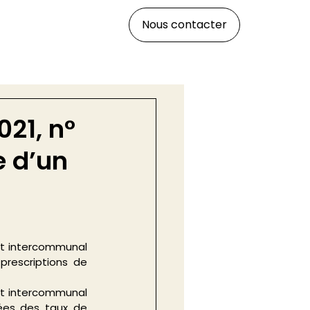
Nous contacter
021, n°
e d’un
t intercommunal 
rescriptions de 
at intercommunal 
ées des taux de 