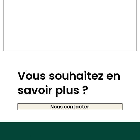
Madeleine Babès
Roxane
Avocate associée
Avoca
Vous souhaitez en
savoir plus ?
Nous contacter
Inscrivez-vous à notre