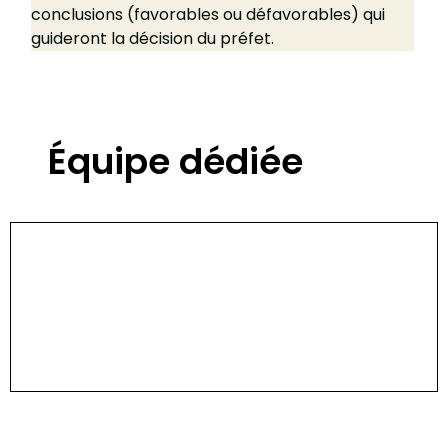
conclusions (favorables ou défavorables) qui 
guideront la décision du préfet.
Équipe dédiée
Valérie Saintaman
Madel
Avocate associée
Avoca