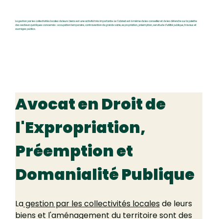
La gestion par les collectivités locales de leurs biens est une activité très importante. Le Cabinet est à même de les conseiller et de les défendre sur la palette
des secteurs juridiques concernés : occupation temporaire, contravention de grande voirie, expropriation, préemption, servitude d’utilité publique, travaux et
ouvrages publics.
Avocat en Droit de 
l'Expropriation, 
Préemption et 
Domanialité Publique
La
 gestion par les collectivités locales
 de leurs 
biens et l'aménagement du territoire sont des 