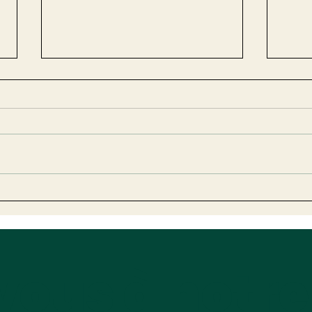
Projet de loi SVE :
Webi
Simplification
trai
économique ou
risq
régression
vous à notre
environnementale ?