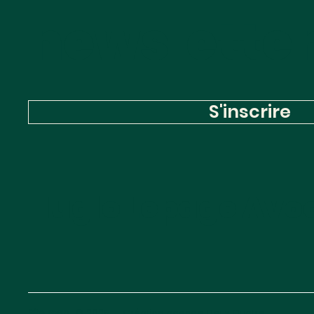
newslette
S'inscrire
Huglo Lepage Avo
Site map
© 2025 —
Création agence Deux Quatre