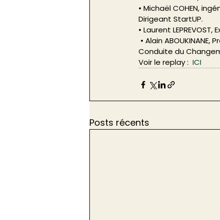
• Michaël COHEN, ingé
Dirigeant StartUP.  
• Laurent LEPREVOST, E
 • Alain ABOUKINANE, Président du Cabinet de Conseil Akadium, Spécialisé en Gestion de Projet & 
Conduite du Change
Voir le replay :  
ICI
Posts récents