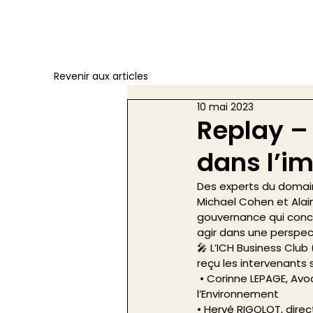
Revenir aux articles
10 mai 2023
Replay – 
dans l’im
Des experts du domaine
Michael Cohen et Alai
gouvernance qui conce
agir dans une perspec
🎤 L’ICH Business Club
reçu les intervenants s
 • Corinne LEPAGE, Avocate fondatrice du cabinet Huglo Lepage Avocats et ancienne ministre de 
l’Environnement  
• Hervé RIGOLOT, direc