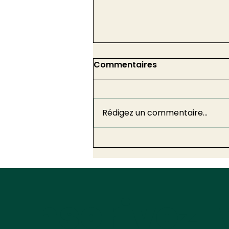
Commentaires
Rédigez un commentaire...
Deuxième méga-décret
de simplification : 30
mesures pour les
collectivités territoriales
Inscrivez-