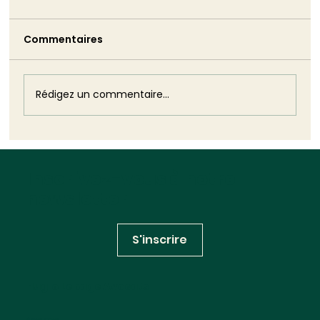
Commentaires
Rédigez un commentaire...
Biodiversité : cinquante ans après la
loi fondatrice, le droit continue de se
Inscrivez-vous à notre
construire (et de se déconstruire)
newsletter
S'inscrire
Huglo Lepage Avocats
RÉSEAUX SOCIAUX