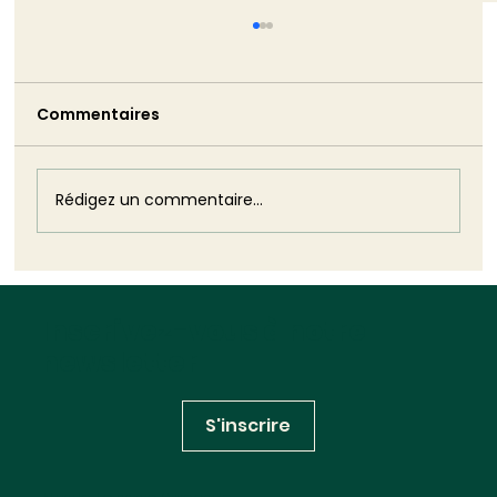
Best Lawyers 2024 distingue 6
avocats du cabinet Huglo Lepage
Avocats dans 4 de ses domaines
Commentaires
Pour son édition 2024 Best Lawyers
phares
distingue pas moins de six des avocats du
cabinet Huglo Lepage Avocats en droit de
l’environnement,...
Rédigez un commentaire...
Inscrivez-vous à notre
newsletter
S'inscrire