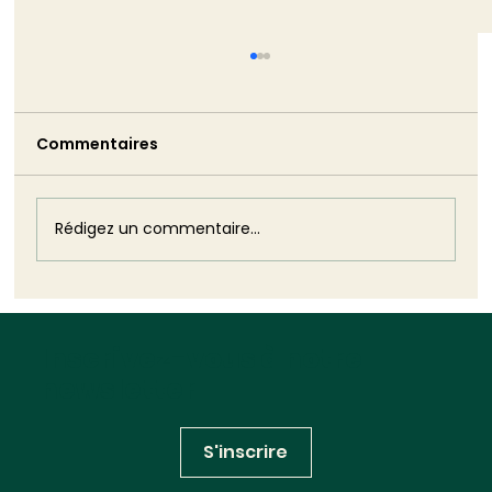
TRIBUNE - La non-démission de
Monique Barbut est bien pire que ne
l’aurait été son silence
Commentaires
Monique Barbut a annoncé sa démission.
Puis elle est restée. Cette volte-face est
plus dommageable que n'aurait pu l'être
son silence : elle révèle, dans toute sa
Rédigez un commentaire...
brutalité, l'impuissance structurelle
Inscrivez-vous à notre
newsletter
S'inscrire