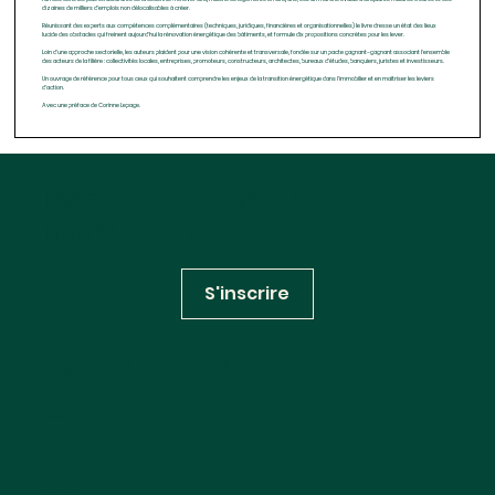
dizaines de milliers d'emplois non délocalisables à créer.
Réunissant des experts aux compétences complémentaires (techniques, juridiques, financières et organisationnelles) le livre dresse un état des lieux
lucide des obstacles qui freinent aujourd'hui la rénovation énergétique des bâtiments, et formule dix propositions concrètes pour les lever.
Loin d'une approche sectorielle, les auteurs plaident pour une vision cohérente et transversale, fondée sur un pacte gagnant-gagnant associant l'ensemble
des acteurs de la filière : collectivités locales, entreprises, promoteurs, constructeurs, architectes, bureaux d'études, banquiers, juristes et investisseurs.
Un ouvrage de référence pour tous ceux qui souhaitent comprendre les enjeux de la transition énergétique dans l'immobilier et en maîtriser les leviers
d'action.
Avec une préface de Corinne Lepage.
Inscrivez-vous à notre
newsletter
S'inscrire
Huglo Lepage Avocats
RÉSEAUX SOCIAUX
Linkedin
Youtube