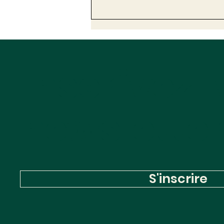
Sanction CEE : le
demandeur doit justifier
ses données d’entrée de
l’étude énergétique
Inscrivez-
newslette
S'inscrire