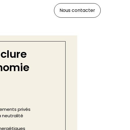
Nous contacter
nclure
onomie
sements privés 
 neutralité 
nergétiques 