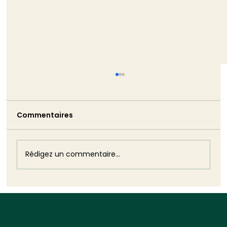
Décryptage du rapport du Haut-
Conseil pour le Climat (HCC) sur
l’accélération de la transition
Commentaires
Par Guillaume Cornu, avocat La crise
climatique
agricole bat son plein et de nombreuses
critiques ont été portées contre les
normes...
Rédigez un commentaire...
Inscrivez-vous à notre