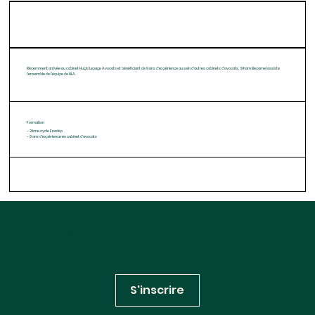
Récemment arrivée au cabinet Huglo Lepage Avocats et bénéficiant de 9 ans d’expérience au sein d’autres cabinets d’avocats, Siham Becamel assiste
l’ensemble de l’équipe de HLA.
Formation
- 2ème cycle Enadep
- 9 ans d’expérience en cabinet d’avocats
Inscrivez-vous à notre
newsletter
S'inscrire