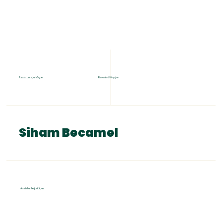
Assistante juridique
Revenir à l'équipe
Siham Becamel
Assistante juridique