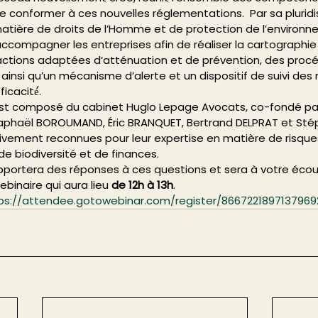
 conformer à ces nouvelles réglementations.  Par sa pluridisci
matière de droits de l’Homme et de protection de l’environn
compagner les entreprises afin de réaliser la cartographie 
ctions adaptées d’atténuation et de prévention, des procé
, ainsi qu’un mécanisme d’alerte et un dispositif de suivi des
icacité́. 
 est composé du cabinet Huglo Lepage Avocats, co-fondé pa
Raphaël BOROUMAND, Éric BRANQUET, Bertrand DELPRAT et Stép
ivement reconnues pour leur expertise en matière de risques
 de biodiversité et de finances. 
ortera des réponses à ces questions et sera à votre écout
webinaire qui aura lieu 
de 12h à 13h
. 
ps://attendee.gotowebinar.com/register/8667221897137969