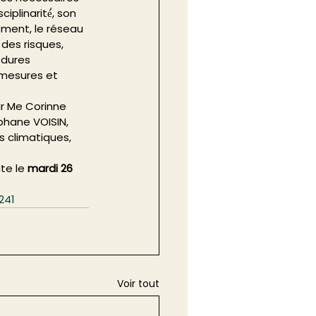
plinarité́, son 
ement, le réseau 
des risques, 
dures 
 mesures et 
r Me Corinne 
hane VOISIN, 
 climatiques, 
e le 
mardi 26 
241
Voir tout