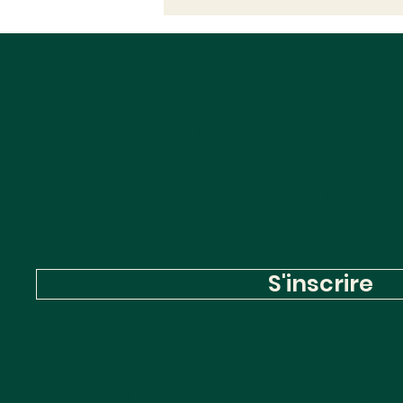
l'extension de
compétences sans les
moyens
Inscrivez-
newslette
S'inscrire