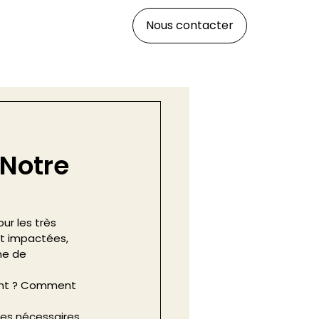
Nous contacter
 Notre
ur les très 
nt impactées, 
ne de 
lent ? Comment 
es nécessaires 