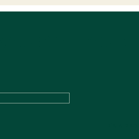
dans 
de simplification : 30
l'imp
mesures pour les
collectivités territoriales
vous à notre
r
RÉSEAUX SO