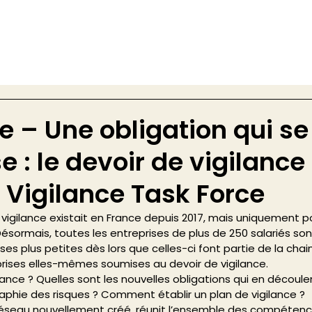
e – Une obligation qui se
e : le devoir de vigilance
 Vigilance Task Force
e vigilance existait en France depuis 2017, mais uniquement po
ésormais, toutes les entreprises de plus de 250 salariés so
ses plus petites dès lors que celles-ci font partie de la chai
rises elles-mêmes soumises au devoir de vigilance. 
lance ? Quelles sont les nouvelles obligations qui en décou
aphie des risques ? Comment établir un plan de vigilance ? 
 réseau nouvellement créé, réunit l’ensemble des compétenc