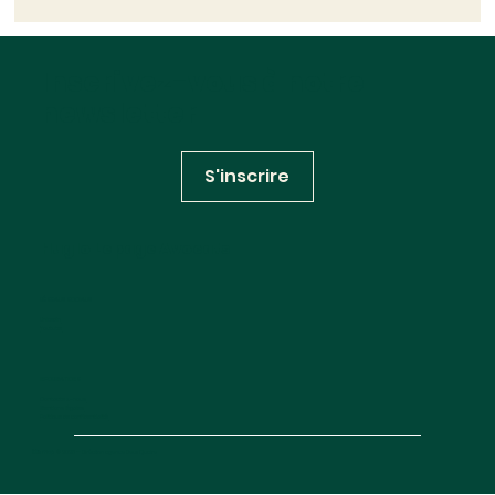
Inscrivez-vous à notre
newsletter
S'inscrire
Huglo Lepage Avocats
RÉSEAUX SOCIAUX
Linkedin
Youtube
INFORMATIONS
Contactez-nous
Mentions légales
Politique de confidentialité
Site map
© 2025 —
Création agence Deux Quatre