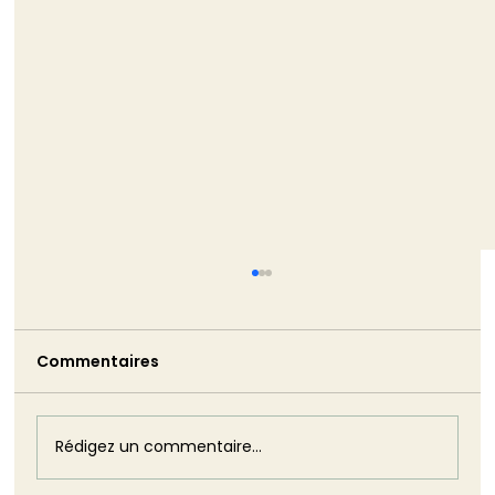
TRIBUNE - La non-démission de
Monique Barbut est bien pire que ne
l’aurait été son silence
Commentaires
Monique Barbut a annoncé sa démission.
Puis elle est restée. Cette volte-face est
plus dommageable que n'aurait pu l'être
son silence : elle révèle, dans toute sa
Rédigez un commentaire...
brutalité, l'impuissance structurelle