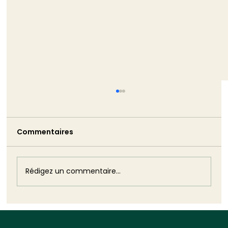
Commentaires
Rédigez un commentaire...
Deuxième méga-décret de
simplification : 30 mesures pour les