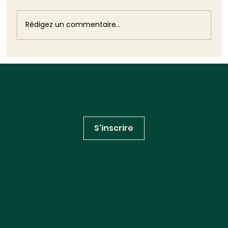
Rédigez un commentaire...
Biodiversité : cinquante ans après la
loi fondatrice, le droit continue de se
Inscrivez-vous à notre
construire (et de se déconstruire)
newsletter
S'inscrire
Huglo Lepage Avocats
RÉSEAUX SOCIAUX
Linkedin
Youtube
INFORMATIONS