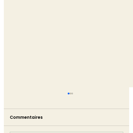
TRIBUNE - La non-démission de
Monique Barbut est bien pire que ne
l’aurait été son silence
Commentaires
Monique Barbut a annoncé sa démission.
Puis elle est restée. Cette volte-face est
plus dommageable que n'aurait pu l'être