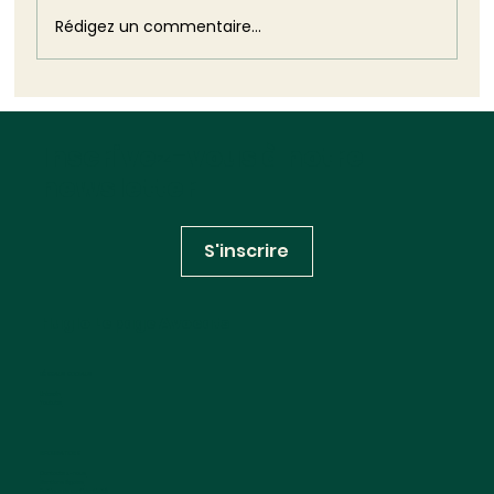
son silence : elle révèle, dans toute sa
Rédigez un commentaire...
brutalité, l'impuissance structurelle
Inscrivez-vous à notre
newsletter
S'inscrire
Huglo Lepage Avocats
RÉSEAUX SOCIAUX
Linkedin
Youtube
INFORMATIONS
Contactez-nous
Mentions légales
Politique de confidentialité