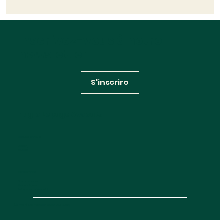
Biodiversité : cinquante ans après la
loi fondatrice, le droit continue de se
Inscrivez-vous à notre
construire (et de se déconstruire)
newsletter
S'inscrire
Huglo Lepage Avocats
RÉSEAUX SOCIAUX
Linkedin
Youtube
INFORMATIONS
Contactez-nous
Mentions légales
Politique de confidentialité
Site map
© 2025 —
Création agence Deux Quatre