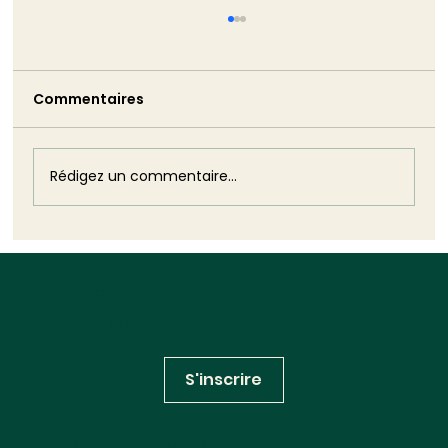
TRIBUNE - La non-démission de
Monique Barbut est bien pire que ne
l’aurait été son silence
Commentaires
Monique Barbut a annoncé sa démission.
Puis elle est restée. Cette volte-face est
plus dommageable que n'aurait pu l'être
son silence : elle révèle, dans toute sa
Rédigez un commentaire...
brutalité, l'impuissance structurelle
Inscrivez-vous à notre
newsletter
S'inscrire
Huglo Lepage Avocats