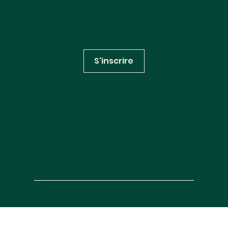
loi fondatrice, le droit continue de se
Inscrivez-vous à notre
construire (et de se déconstruire)
newsletter
S'inscrire
Huglo Lepage Avocats
RÉSEAUX SOCIAUX
Linkedin
Youtube
INFORMATIONS
Contactez-nous
Mentions légales
Politique de confidentialité
Site map
© 2025 —
Création agence Deux Quatre