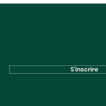
compétences sans les
moyens
Inscrivez-
newslette
S'inscrire
Huglo Lepage Avo