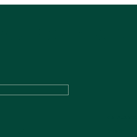
l'imp
mesures pour les
collectivités territoriales
vous à notre
r
RÉSEAUX SO
cats
Linkedin