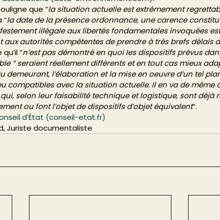
souligne que “
la situation actuelle est extrêmement regrettabl
à “
la date de la présence ordonnance, une carence constitut
festement illégale aux libertés fondamentales invoquées est
joint aux autorités compétentes de prendre à très brefs délais
 qu’il “
n’est pas démontré en quoi les dispositifs prévus dan
le ” seraient réellement différents et en tout cas mieux ada
’au demeurant, l’élaboration et la mise en oeuvre d’un tel pla
u compatibles avec la situation actuelle. Il en va de même
i, selon leur faisabilité technique et logistique, sont déjà 
ement ou font l’objet de dispositifs d’objet équivalent
“. 
onseil d’État (conseil-etat.fr)
d, Juriste documentaliste