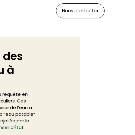
Nous contacter
e des
u à
la requête en 
culiers. Ces-
rise de l’eau à 
c “eau potable” 
ejetée par le 
seil d’État 