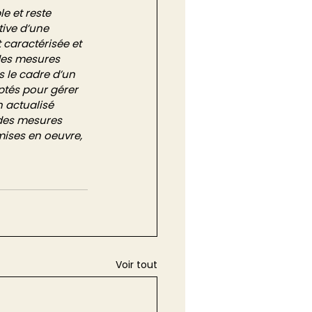
e et reste 
ive d’une 
 caractérisée et 
 des mesures 
s le cadre d’un 
ptés pour gérer 
n actualisé 
 des mesures 
mises en oeuvre, 
Voir tout