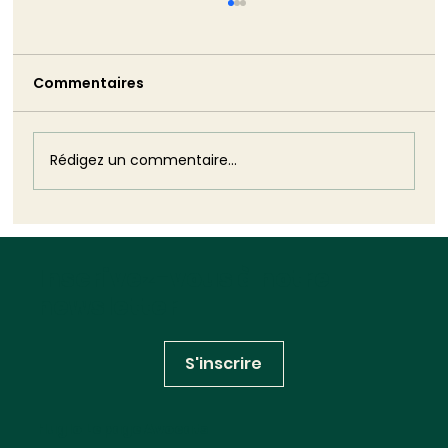
TRIBUNE - La non-démission de
Monique Barbut est bien pire que ne
l’aurait été son silence
Commentaires
Monique Barbut a annoncé sa démission.
Puis elle est restée. Cette volte-face est
plus dommageable que n'aurait pu l'être
son silence : elle révèle, dans toute sa
Rédigez un commentaire...
brutalité, l'impuissance structurelle
Inscrivez-vous à notre
newsletter
S'inscrire
Huglo Lepage Avocats