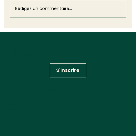
plus dommageable que n'aurait pu l'être
son silence : elle révèle, dans toute sa
Rédigez un commentaire...
brutalité, l'impuissance structurelle
Inscrivez-vous à notre
newsletter
S'inscrire
Huglo Lepage Avocats
RÉSEAUX SOCIAUX
Linkedin
Youtube
INFORMATIONS
Contactez-nous
Mentions légales