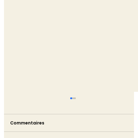
TRIBUNE - La non-démission de
Monique Barbut est bien pire que ne
l’aurait été son silence
Commentaires
Monique Barbut a annoncé sa démission.
Puis elle est restée. Cette volte-face est