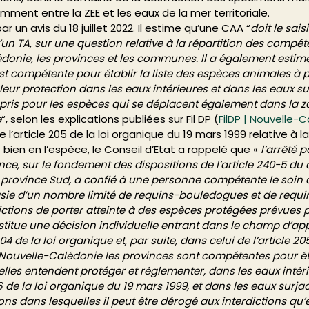
mment entre la ZEE et les eaux de la mer territoriale. 
r un avis du 18 juillet 2022. Il estime qu’une CAA “
doit le sais
n TA, sur une question relative à la répartition des compét
lédonie, les provinces et les communes. Il a également estimé
t compétente pour établir la liste des espèces animales à p
leur protection dans les eaux intérieures et dans les eaux su
ompris pour les espèces qui se déplacent également dans la z
e
“, selon les explications publiées sur Fil DP (
FilDP | Nouvelle-
 l’article 205 de la loi organique du 19 mars 1999 relative à l
 bien en l’espèce, le Conseil d’Etat a rappelé que « 
l’arrêté p
nce, sur le fondement des dispositions de l’article 240-5 du
 province Sud, a confié à une personne compétente le soin 
asie d’un nombre limité de requins-bouledogues et de requin
ctions de porter atteinte à des espèces protégées prévues pa
itue une décision individuelle entrant dans le champ d’appl
204 de la loi organique et, par suite, dans celui de l’article 20
Nouvelle-Calédonie les provinces sont compétentes pour étab
les entendent protéger et réglementer, dans les eaux intérie
46 de la loi organique du 19 mars 1999, et dans les eaux surja
tions dans lesquelles il peut être dérogé aux interdictions qu’e