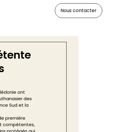
Nous contacter
étente
s
lédonie ont 
uthanasier des 
nce Sud et la 
de première 
ent compétentes, 
ins protégés qui 