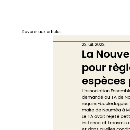
Revenir aux articles
22 juil. 2022
La Nouve
pour règ
espèces 
L’association Ensembl
demandé au TA de Nouv
requins-bouledogues e
maire de Nouméa à M.
Le TA avait rejeté ce
instance et transmis a
et dans quelles condi