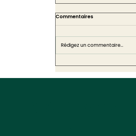
Commentaires
Rédigez un commentaire...
Deuxième méga-décret
de simplification : 30
mesures pour les
collectivités territoriales
Inscrivez-
newslette