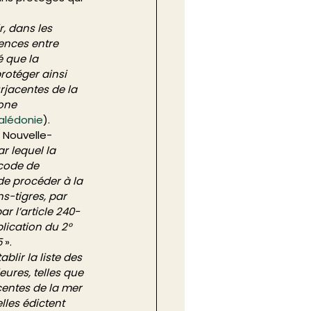
ir, dans les 
ences entre 
 que la 
rotéger ainsi 
rjacentes de la 
one 
Calédonie
). 
a Nouvelle-
ar lequel la 
 code de 
de procéder à la 
s-tigres, par 
r l’article 240-
ication du 2° 
5
 ». 
lir la liste des 
ures, telles que 
centes de la mer 
lles édictent 