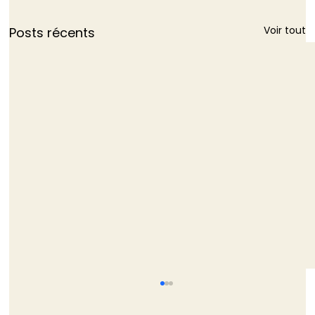
Voir tout
Posts récents
TRIBUNE - La non-démission de
Monique Barbut est bien pire que ne