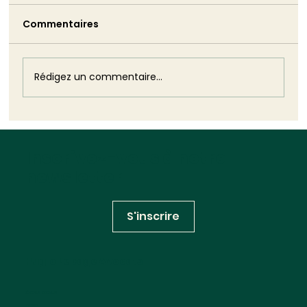
l’aurait été son silence
Commentaires
Monique Barbut a annoncé sa démission.
Puis elle est restée. Cette volte-face est
plus dommageable que n'aurait pu l'être
son silence : elle révèle, dans toute sa
Rédigez un commentaire...
brutalité, l'impuissance structurelle
Inscrivez-vous à notre
newsletter
S'inscrire
Huglo Lepage Avocats
RÉSEAUX SOCIAUX
Linkedin