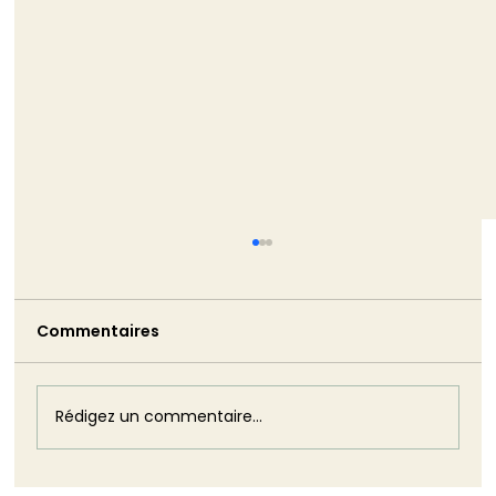
TRIBUNE - La non-démission de
Monique Barbut est bien pire que ne
l’aurait été son silence
Commentaires
Monique Barbut a annoncé sa démission.
Puis elle est restée. Cette volte-face est
plus dommageable que n'aurait pu l'être
son silence : elle révèle, dans toute sa
Rédigez un commentaire...
brutalité, l'impuissance structurelle