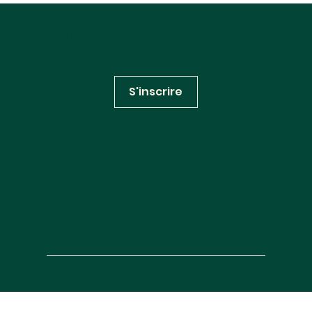
Inscrivez-vous à notre
newsletter
S'inscrire
Huglo Lepage Avocats
RÉSEAUX SOCIAUX
Linkedin
Youtube
INFORMATIONS
Contactez-nous
Mentions légales
Politique de confidentialité
Site map
© 2025 —
Création agence Deux Quatre