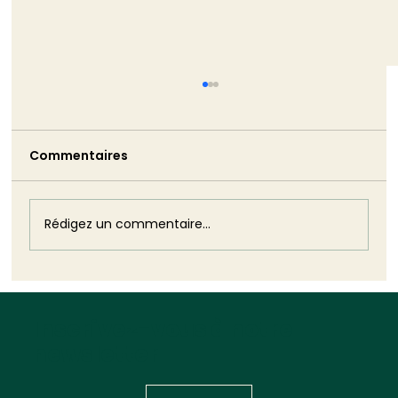
TRIBUNE - La non-démission de
Monique Barbut est bien pire que ne
l’aurait été son silence
Commentaires
Monique Barbut a annoncé sa démission.
Puis elle est restée. Cette volte-face est
plus dommageable que n'aurait pu l'être
son silence : elle révèle, dans toute sa
Rédigez un commentaire...
brutalité, l'impuissance structurelle
Inscrivez-vous à notre
newsletter