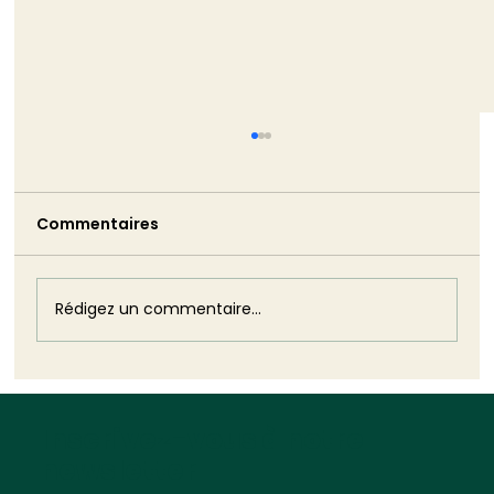
Décryptage du rapport du Haut-
Conseil pour le Climat (HCC) sur
l’accélération de la transition
Commentaires
Par Guillaume Cornu, avocat La crise
climatique
agricole bat son plein et de nombreuses
critiques ont été portées contre les
normes...
Rédigez un commentaire...
Inscrivez-vous à notre
newsletter