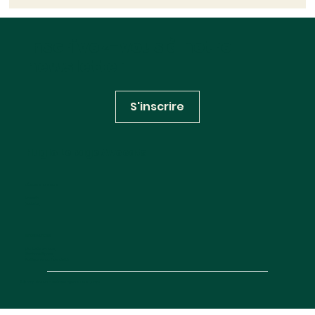
Inscrivez-vous à notre
newsletter
S'inscrire
Huglo Lepage Avocats
RÉSEAUX SOCIAUX
Linkedin
Youtube
INFORMATIONS
Contactez-nous
Mentions légales
Politique de confidentialité
Site map
© 2025 —
Création agence Deux Quatre