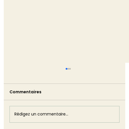
Verdissement de la commande
publique : ce qui change le 21 août
2026
Commentaires
Madeleine Babès, Avocate associée
Intégrer le développement durable dans la
commande publique n’est pas une
nouveauté. La prise en compte des
Rédigez un commentaire...
objectifs économiques, sociaux et
environnementaux dans la